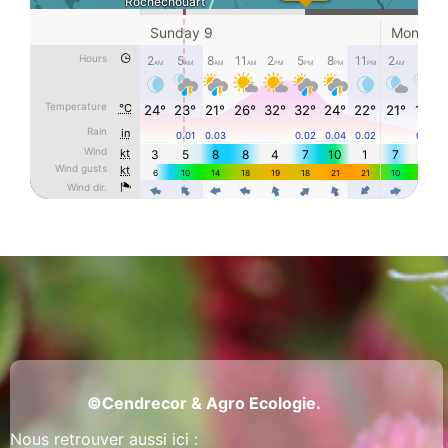
©Cendrecor & Agro Ecologie.
Nous retrouver aussi ici :