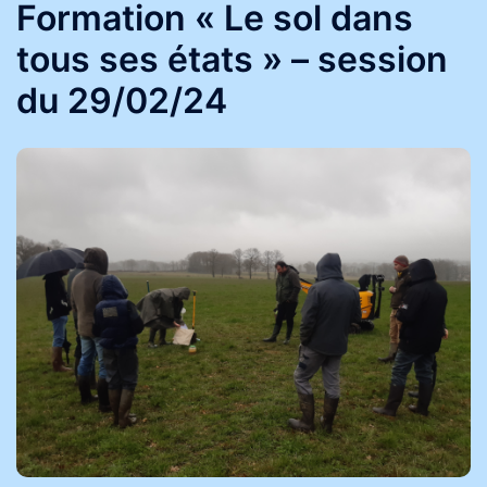
Formation « Le sol dans
tous ses états » – session
du 29/02/24